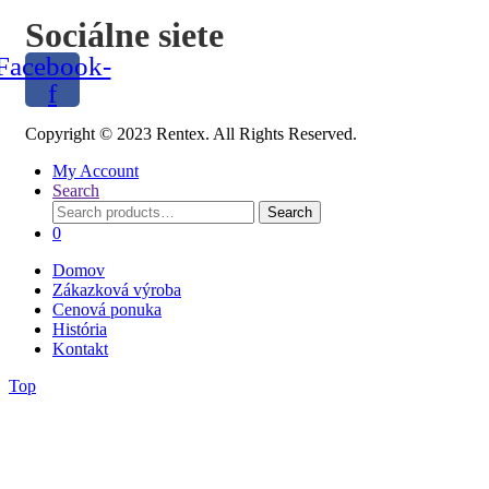
Sociálne siete
Facebook-
f
Copyright © 2023 Rentex. All Rights Reserved.
My Account
Search
Search
Search
for:
0
Domov
Zákazková výroba
Cenová ponuka
História
Kontakt
Top