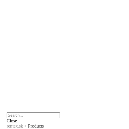
Close
rentex.sk
>
Products