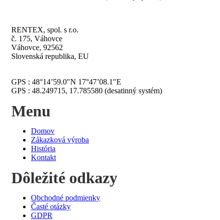
RENTEX, spol. s r.o.
č. 175, Váhovce
Váhovce, 92562
Slovenská republika, EU
GPS : 48°14’59.0″N 17°47’08.1″E
GPS : 48.249715, 17.785580 (desatinný systém)
Menu
Domov
Zákazková výroba
História
Kontakt
Dôležité odkazy
Obchodné podmienky
Časté otázky
GDPR