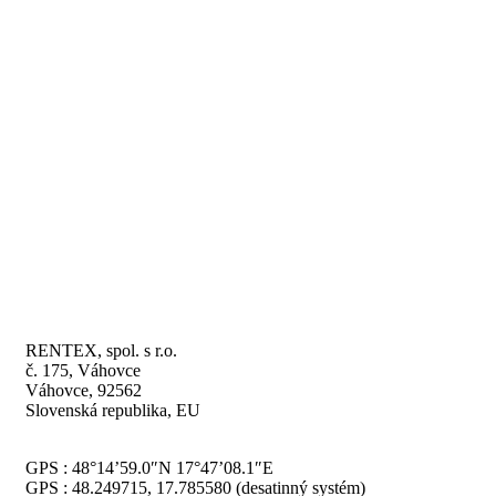
RENTEX, spol. s r.o.
č. 175, Váhovce
Váhovce, 92562
Slovenská republika, EU
GPS : 48°14’59.0″N 17°47’08.1″E
GPS : 48.249715, 17.785580 (desatinný systém)