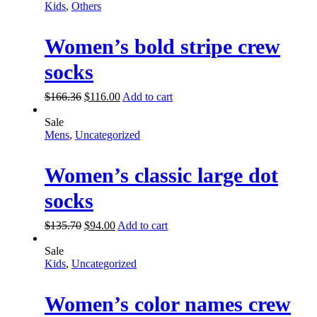
Kids
,
Others
Women’s bold stripe crew
socks
$
166.36
$
116.00
Add to cart
Sale
Mens
,
Uncategorized
Women’s classic large dot
socks
$
135.70
$
94.00
Add to cart
Sale
Kids
,
Uncategorized
Women’s color names crew